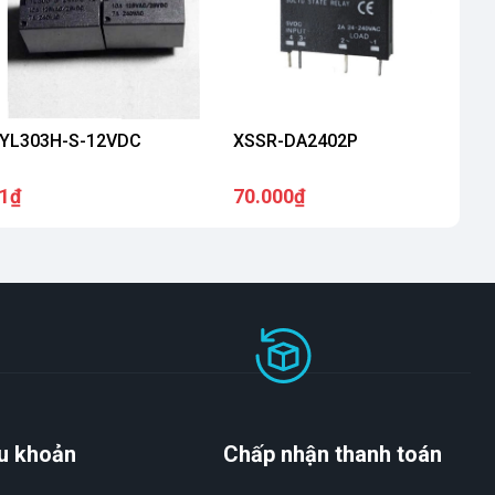
YL303H-S-12VDC
XSSR-DA2402P
1₫
70.000₫
u khoản
Chấp nhận thanh toán