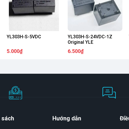
YL303H-S-5VDC
YL303H-S-24VDC-1Z
Original YLE
5.000₫
6.500₫
 sách
Hướng dẫn
Điề