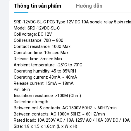
Thông tin sản phẩm
Hướng dẫn
SRD-12VDC-SL-C PCB Type 12V DC 10A songle relay 5 pin rel
Model: SRD-12VDC-SL-C
Coil voltage: DC 12V
Coil resistance: 70Ω ~ 80Ω
Contact resistance: 100Ω Max
Operation time: 10msec Max
Release time: 5msec Max
Ambient temperature: -25°C to 70°C
Operating humidity: 45 to 85%RH
Operating current: 43mA ~ 46mA
Release current: 15mA ~ 18mA
Pin: 5Pin
Insulation resistance: ≥100M (Ohm)
Dielectric strength:
Between coil & contacts: AC 1500V 50HZ ~ 60HZ/min
Between contacts: AC 1000V 50HZ ~ 60HZ/min
Rated load:: 10A 250V AC / 10A 125V AC / 10A 30V DC / 10A
Size: 1.8 x 1.5 x 1.6cm (L x W x H)