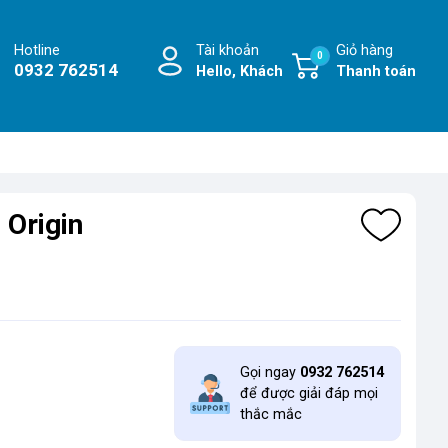
Hotline
Tài khoản
Giỏ hàng
0
0932 762514
Hello, Khách
Thanh toán
Origin
Gọi ngay
0932 762514
để được giải đáp mọi
thắc mắc