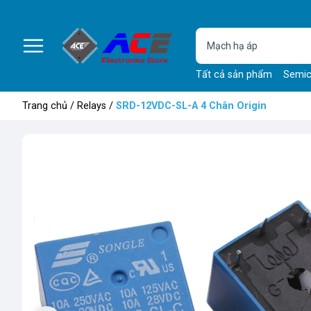
Tất cả sản phẩm
Semic
Trang chủ
/
Relays
/
SRD-12VDC-SL-A 4 Chân Origin