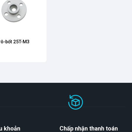
rô-bốt 25T-M3
u khoản
Chấp nhận thanh toán