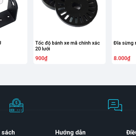
U
Tốc độ bánh xe mã chính xác
Đĩa sừng 
20 lưới
900₫
8.000₫
 sách
Hướng dẫn
Điề