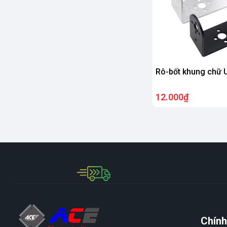
Rô-bốt khung chữ 
12.000₫
Chính