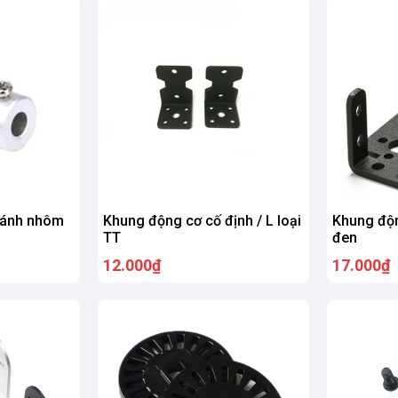
bánh nhôm
Khung động cơ cố định / L loại
Khung độ
TT
đen
12.000₫
17.000₫