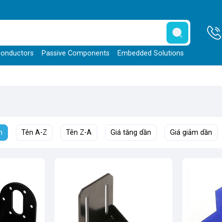
onductors
Passive Components
Embedded Solutions
h
Tên A-Z
Tên Z-A
Giá tăng dần
Giá giảm dần