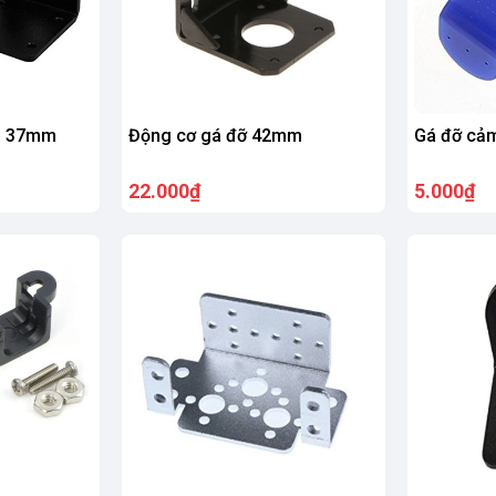
C 37mm
Động cơ gá đỡ 42mm
Gá đỡ cảm
22.000₫
5.000₫