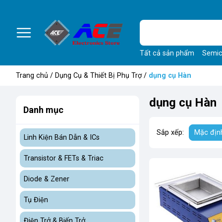
Tất cả sản phẩm
Semic
Trang chủ
/
Dụng Cụ & Thiết Bị Phụ Trợ
/
dụng cụ Hàn
dụng cụ Hàn
Danh mục
Sắp xếp:
Mặc địn
Linh Kiện Bán Dẫn & ICs
Transistor & FETs & Triac
Diode & Zener
Tụ Điện
Điện Trở & Biến Trở