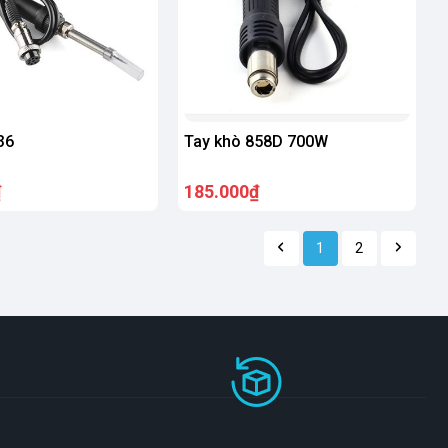
36
Tay khò 858D 700W
₫
185.000₫
1
2