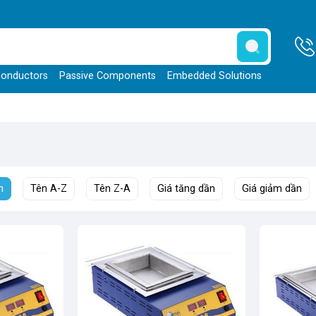
onductors
Passive Components
Embedded Solutions
h
Tên A-Z
Tên Z-A
Giá tăng dần
Giá giảm dần