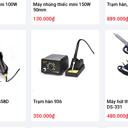
ini 100W
Máy nhúng thiếc mini 150W
Trạm hàn,
50mm
130.000₫
889.000
858D
Trạm hàn 936
Máy hút t
DS-331
350.000₫
480.000