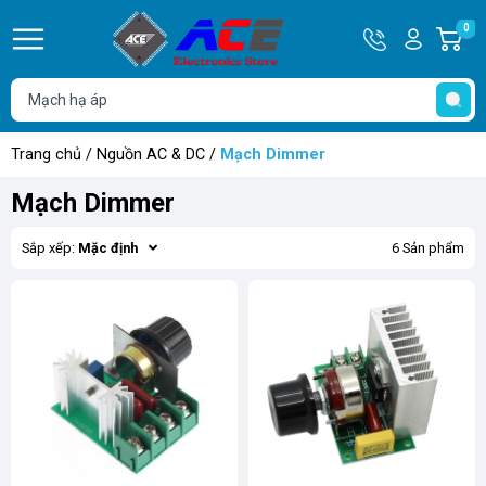
Hotline
Tài
0
G
0932
khoản
h
Hello,
T
762514
Khách
t
Trang chủ
/
Nguồn AC & DC
/
Mạch Dimmer
Mạch Dimmer
Sắp xếp:
Mặc định
6 Sản phẩm