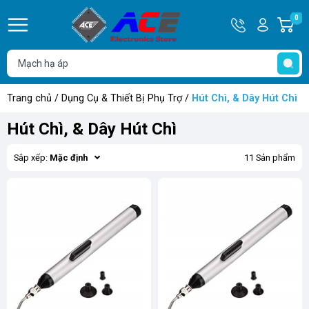
Hotline
Tài
0
G
0932
khoản
h
Hello,
T
762514
Khách
t
Trang chủ
/
Dụng Cụ & Thiết Bị Phụ Trợ
/
Hút Chì, & Dây Hút Chì
Hút Chì, & Dây Hút Chì
Sắp xếp:
Mặc định
11 Sản phẩm