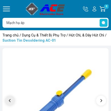
Hotline
Tài
0
G
0932
khoản
h
Hello,
T
762514
Khách
t
Trang chủ
/
Dụng Cụ & Thiết Bị Phụ Trợ
/
Hút Chì, & Dây Hút Chì
/
Suction Tin Desoldering AC-01