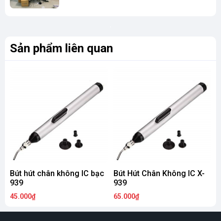
Sản phẩm liên quan
Bút hút chân không IC bạc
Bút Hút Chân Không IC X-
B
939
939
45.000₫
65.000₫
5