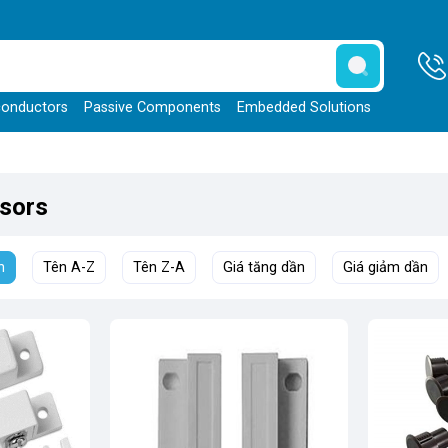
onductors
Passive Components
Embedded Solutions
sors
h
Tên A-Z
Tên Z-A
Giá tăng dần
Giá giảm dần