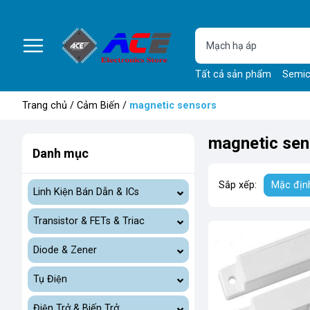
Tất cả sản phẩm
Semic
Trang chủ
/
Cảm Biến
/
magnetic sensors
magnetic sen
Danh mục
Sắp xếp:
Mặc địn
Linh Kiện Bán Dẫn & ICs
Transistor & FETs & Triac
Diode & Zener
Tụ Điện
Điện Trở & Biến Trở