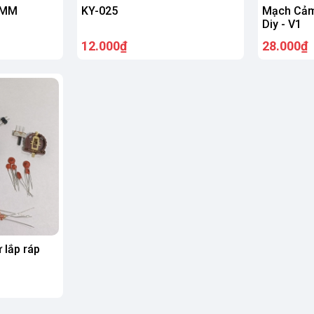
8MM
KY-025
Mạch Cảm
Diy - V1
12.000₫
28.000₫
 lắp ráp