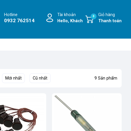
Hotline
Tài khoản
Giỏ hàng
0
0932 762514
Hello, Khách
Thanh toán
Mới nhất
Cũ nhất
9 Sản phẩm