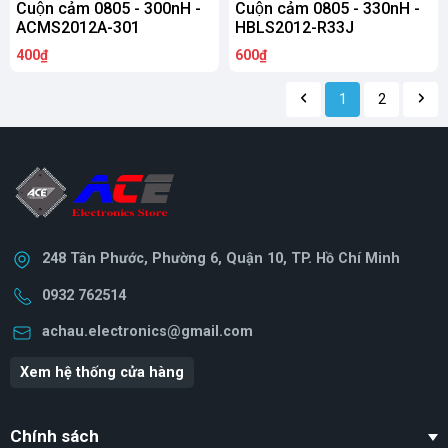
Cuộn cảm 0805 - 300nH -
Cuộn cảm 0805 - 330nH -
ACMS2012A-301
HBLS2012-R33J
400₫
600₫
1
2
248 Tân Phước, Phường 6, Quận 10, TP. Hồ Chí Minh
0932 762514
achau.electronics@gmail.com
Xem hệ thống cửa hàng
Chính sách