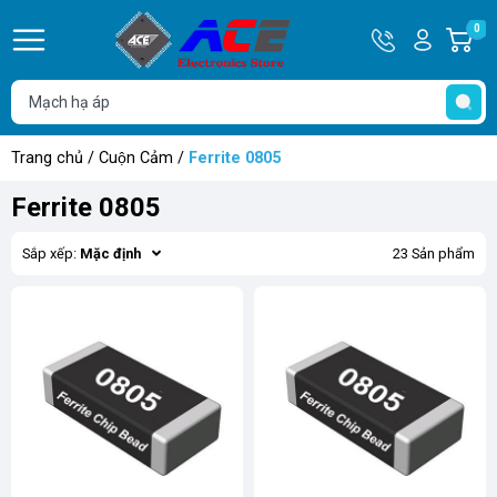
Hotline
Tài
0
G
0932
khoản
h
Hello,
T
762514
Khách
t
Trang chủ
/
Cuộn Cảm
/
Ferrite 0805
Ferrite 0805
Sắp xếp:
Mặc định
23 Sản phẩm