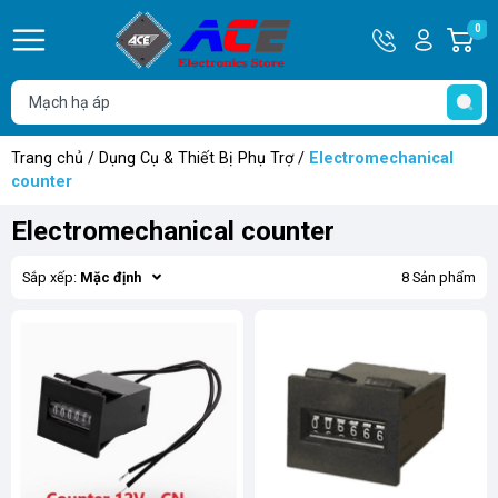
Hotline
Tài
0
G
0932
khoản
h
Hello,
T
762514
Khách
t
Trang chủ
/
Dụng Cụ & Thiết Bị Phụ Trợ
/
Electromechanical
counter
Electromechanical counter
Sắp xếp:
Mặc định
8 Sản phẩm