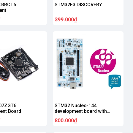
03RCT6
STM32F3 DISCOVERY
ent
₫
399.000₫
07ZGT6
STM32 Nucleo-144
ent Board
development board with
STM32F767ZI MCU
₫
800.000₫