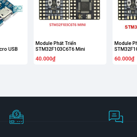
Module Phát Triển
Module Pha
cro USB
STM32F103C6T6 Mini
STM32F10
40.000₫
60.000₫