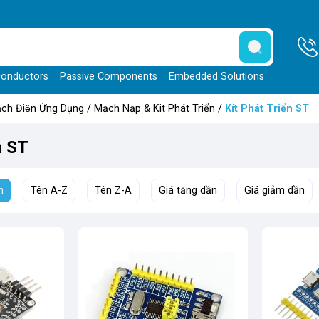
onductors
Passive Components
Embedded Solutions
̣ch Điện Ứng Dụng
/
Mạch Nạp & Kit Phát Triển
/
Kít Phát Triển ST
̉n ST
h
Tên A-Z
Tên Z-A
Giá tăng dần
Giá giảm dần