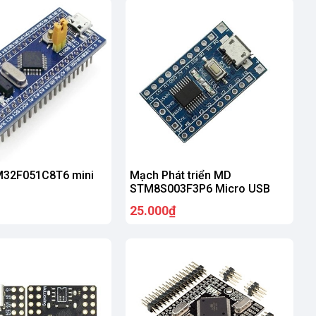
32F051C8T6 mini
Mạch Phát triển MD
STM8S003F3P6 Micro USB
25.000₫