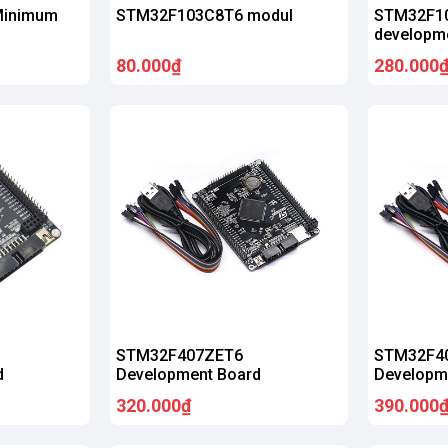
Minimum
STM32F103C8T6 modul
STM32F1
developm
80.000₫
280.000
STM32F407ZET6
STM32F4
d
Development Board
Developm
320.000₫
390.000