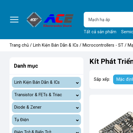
Tất cả sản phẩm
Semic
Trang chủ
/
Linh Kiện Bán Dẫn & ICs
/
Microcontrollers - ST
/
Ma
Kít Phát Triê
Danh mục
Sắp xếp:
Mặc địn
Linh Kiện Bán Dẫn & ICs
Transistor & FETs & Triac
Diode & Zener
Tụ Điện
Điện Trở & Biến Trở