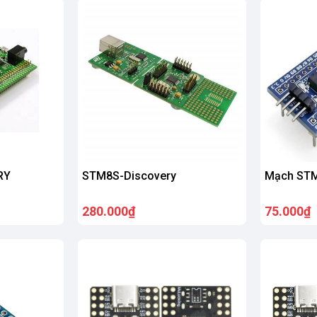
RY
STM8S-Discovery
Mạch STM
280.000₫
75.000₫