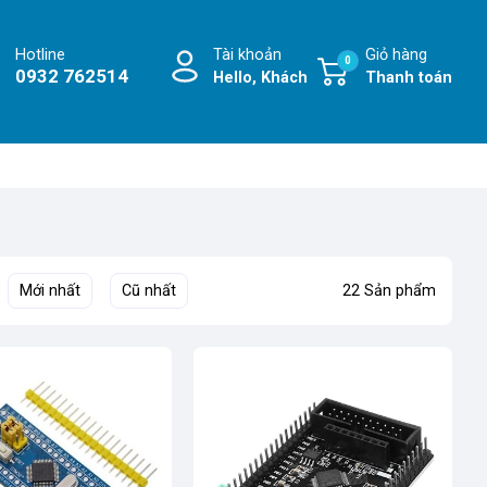
Hotline
Tài khoản
Giỏ hàng
0
0932 762514
Hello, Khách
Thanh toán
Mới nhất
Cũ nhất
22 Sản phẩm