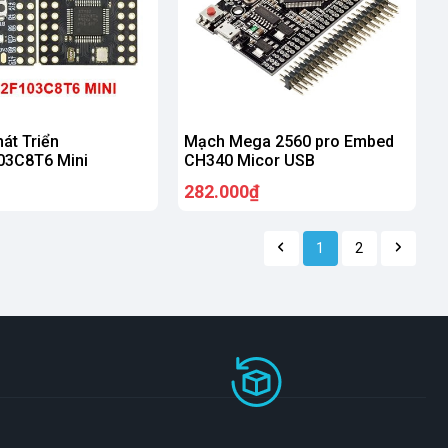
́t Triển
Mạch Mega 2560 pro Embed
3C8T6 Mini
CH340 Micor USB
282.000₫
1
2