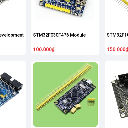
evelopment
STM32F030F4P6 Module
STM32F10
100.000₫
150.000