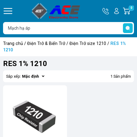
Hotline
Tài
0
G
0932
khoản
h
Hello,
T
762514
Khách
t
Trang chủ
/
Điện Trở & Biến Trở
/
Điện Trở size 1210
/
RES 1%
1210
RES 1% 1210
Sắp xếp:
Mặc định
1 Sản phẩm