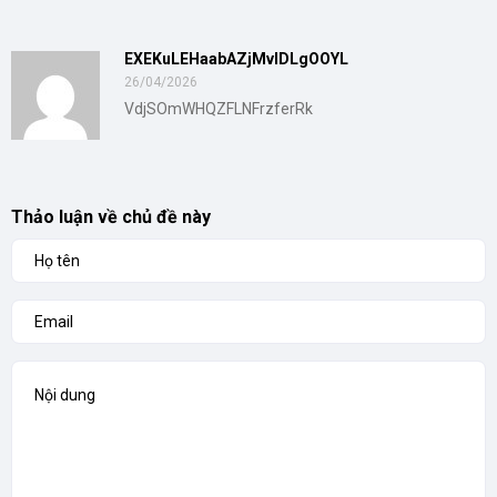
EXEKuLEHaabAZjMvIDLgOOYL
26/04/2026
VdjSOmWHQZFLNFrzferRk
Thảo luận về chủ đề này