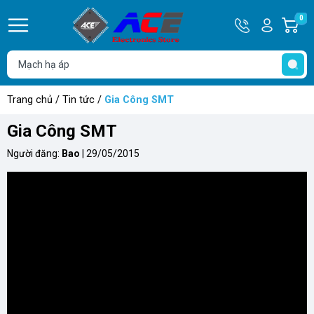
Hotline
Tài
0
G
0932
khoản
h
Hello,
T
762514
Khách
t
Trang chủ
/
Tin tức
/
Gia Công SMT
Gia Công SMT
Người đăng:
Bao
|
29/05/2015