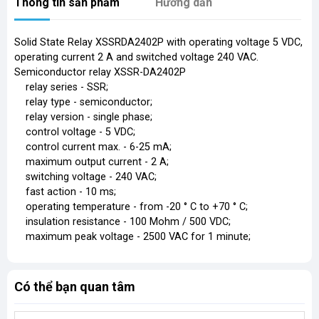
Thông tin sản phẩm
Hướng dẫn
Solid State Relay XSSRDA2402P with operating voltage 5 VDC,
operating current 2 A and switched voltage 240 VAC.
Semiconductor relay XSSR-DA2402P
relay series - SSR;
relay type - semiconductor;
relay version - single phase;
control voltage - 5 VDC;
control current max. - 6-25 mA;
maximum output current - 2 A;
switching voltage - 240 VAC;
fast action - 10 ms;
operating temperature - from -20 ° C to +70 ° C;
insulation resistance - 100 Mohm / 500 VDC;
maximum peak voltage - 2500 VAC for 1 minute;
Có thể bạn quan tâm