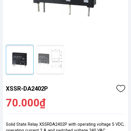
XSSR-DA2402P
70.000₫
Solid State Relay XSSRDA2402P with operating voltage 5 VDC,
operating current 2 A and switched voltage 240 VAC.