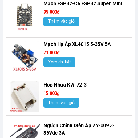
Mạch ESP32-C6 ESP32 Super Mini
95.000₫
Thêm vào giỏ
Mạch Hạ Áp XL4015 5-35V 5A
21.000₫
Xem chi tiết
Hộp Nhựa KW-72-3
15.000₫
Thêm vào giỏ
Nguồn Chỉnh Điện Áp ZY-009 3-
36Vdc 3A