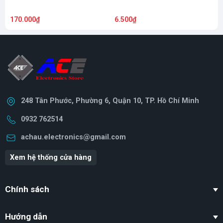
170.000₫
6.500₫
5
248 Tân Phước, Phường 6, Quận 10, TP. Hồ Chí Minh
0932 762514
achau.electronics@gmail.com
Xem hệ thống cửa hàng
Chính sách
Hướng dẫn