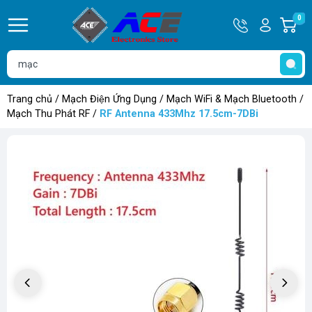
Hotline
Tài
0
G
0932
khoản
h
Hello,
T
762514
Khách
t
Trang chủ
/
Mạch Điện Ứng Dụng
/
Mạch WiFi & Mạch Bluetooth
/
Mạch Thu Phát RF
/
RF Antenna 433Mhz 17.5cm-7DBi