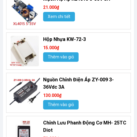
21.000₫
Xem chi tiết
Hộp Nhựa KW-72-3
15.000₫
Thêm vào giỏ
Nguồn Chỉnh Điện Áp ZY-009 3-
36Vdc 3A
130.000₫
Thêm vào giỏ
Chỉnh Lưu Phanh Động Cơ MH- 25TC
Diot