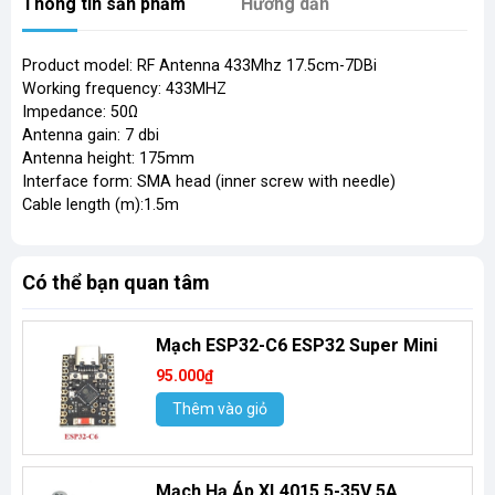
Thông tin sản phẩm
Hướng dẫn
Product model: RF Antenna 433Mhz 17.5cm-7DBi
Working frequency: 433MHZ
Impedance: 50Ω
Antenna gain: 7 dbi
Antenna height: 175mm
Interface form: SMA head (inner screw with needle)
Cable length (m):1.5m
Có thể bạn quan tâm
Mạch ESP32-C6 ESP32 Super Mini
95.000₫
Thêm vào giỏ
Mạch Hạ Áp XL4015 5-35V 5A