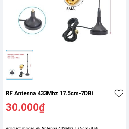
RF Antenna 433Mhz 17.5cm-7DBi
30.000₫
Product model: RF Antenna 433Mhz 17.5cm-7DBi