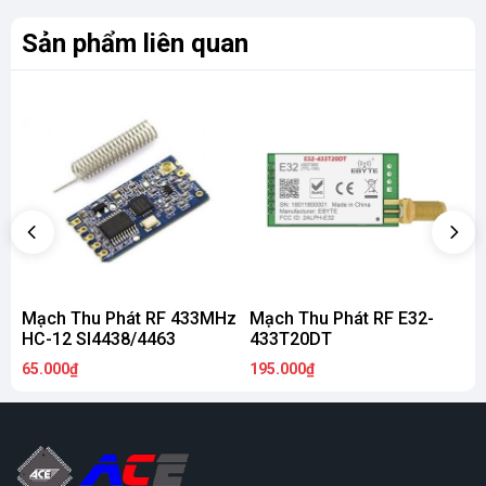
Sản phẩm liên quan
Mạch Thu Phát RF 433MHz
Mạch Thu Phát RF E32-
M
HC-12 SI4438/4463
433T20DT
65.000₫
195.000₫
1