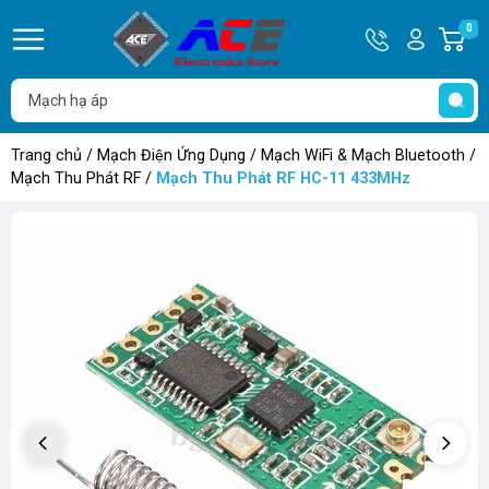
Hotline
Tài
0
G
0932
khoản
h
Hello,
T
762514
Khách
t
Trang chủ
/
Mạch Điện Ứng Dụng
/
Mạch WiFi & Mạch Bluetooth
/
Mạch Thu Phát RF
/
Mạch Thu Phát RF HC-11 433MHz