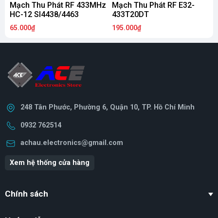
Mạch Thu Phát RF 433MHz
Mạch Thu Phát RF E32-
M
HC-12 SI4438/4463
433T20DT
65.000₫
195.000₫
1
248 Tân Phước, Phường 6, Quận 10, TP. Hồ Chí Minh
0932 762514
achau.electronics@gmail.com
Xem hệ thống cửa hàng
Chính sách