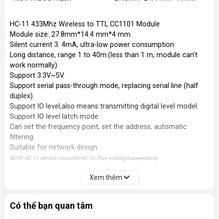
HC-11 433Mhz Wireless to TTL CC1101 Module
Module size: 27.8mm*14.4 mm*4 mm.
Silent current 3. 4mA, ultra-low power consumption.
Long distance, range 1 to 40m.(less than 1 m, module can't
work normally).
Support 3.3V~5V.
Support serial pass-through mode, replacing serial line (half
duplex).
Support IO level,also means transmitting digital level model.
Support IO level latch mode.
Can set the frequency point, set the address, automatic
filtering.
Suitable for network design.
NOTE: HC-11 can not connect to HC-12.They working independently.
Xem thêm
Có thể bạn quan tâm