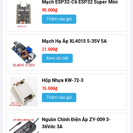
Mạch ESP32-C6 ESP32 Super Mini
95.000₫
Thêm vào giỏ
Mạch Hạ Áp XL4015 5-35V 5A
21.000₫
Xem chi tiết
Hộp Nhựa KW-72-3
15.000₫
Thêm vào giỏ
Nguồn Chỉnh Điện Áp ZY-009 3-
36Vdc 3A