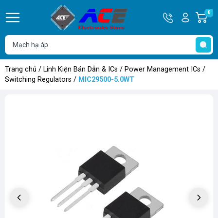
Hotline
Tài
0
G
0932
khoản
h
Hello,
T
762514
Khách
t
Trang chủ
/
Linh Kiện Bán Dẫn & ICs
/
Power Management ICs
/
Switching Regulators
/
MIC29500-5.0WT