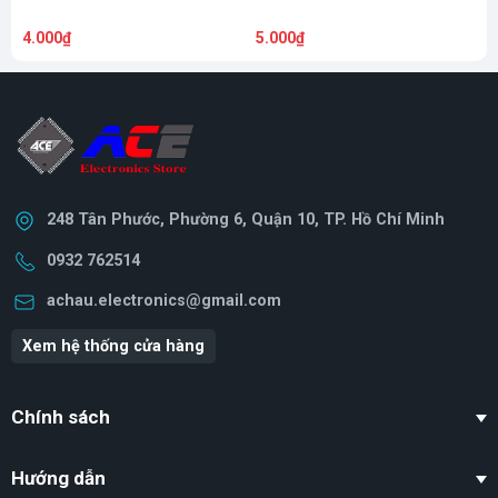
4.000₫
5.000₫
5
248 Tân Phước, Phường 6, Quận 10, TP. Hồ Chí Minh
0932 762514
achau.electronics@gmail.com
Xem hệ thống cửa hàng
Chính sách
Hướng dẫn