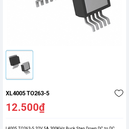
XL4005 TO263-5
12.500₫
L4005 TO263-5 32V 5A 300KHz Buck Step Down DC to DC