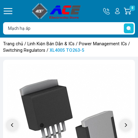
Hotline
Tài
0
G
0932
khoản
h
Hello,
T
762514
Khách
t
Trang chủ
/
Linh Kiện Bán Dẫn & ICs
/
Power Management ICs
/
Switching Regulators
/
XL4005 TO263-5