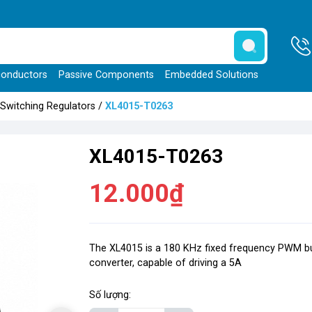
onductors
Passive Components
Embedded Solutions
Switching Regulators
/
XL4015-T0263
XL4015-T0263
12.000₫
The XL4015 is a 180 KHz fixed frequency PWM b
converter, capable of driving a 5A
Số lượng: