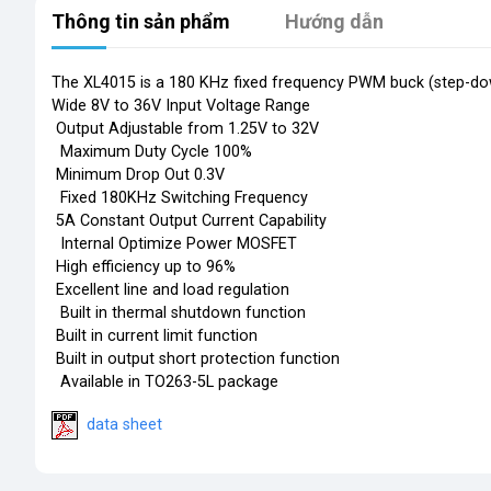
Thông tin sản phẩm
Hướng dẫn
The XL4015 is a 180 KHz fixed frequency PWM buck (step-dow
Wide 8V to 36V Input Voltage Range
 Output Adjustable from 1.25V to 32V
 Maximum Duty Cycle 100%
 Minimum Drop Out 0.3V
 Fixed 180KHz Switching Frequency
 5A Constant Output Current Capability
 Internal Optimize Power MOSFET
 High efficiency up to 96%
 Excellent line and load regulation
 Built in thermal shutdown function
 Built in current limit function
 Built in output short protection function
 Available in TO263-5L package
data sheet