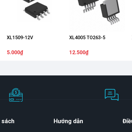
XL1509-12V
XL4005 TO263-5
5.000₫
12.500₫
 sách
Hướng dẫn
Điề