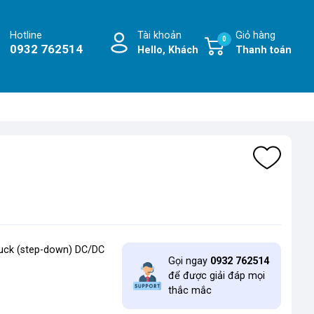
Hotline
Tài khoản
Giỏ hàng
0
0932 762514
Hello, Khách
Thanh toán
uck (step-down) DC/DC
Gọi ngay
0932 762514
để được giải đáp mọi
thắc mắc