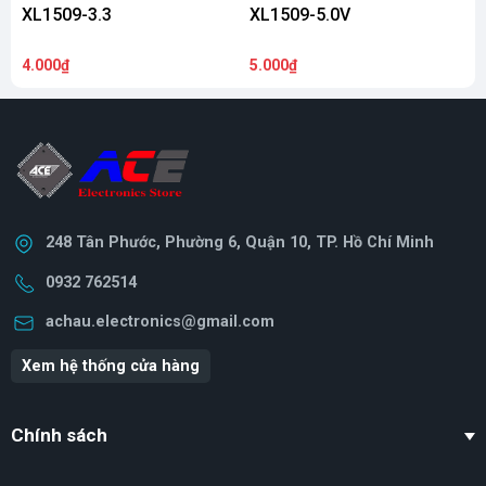
XL1509-3.3
XL1509-5.0V
4.000₫
5.000₫
5
248 Tân Phước, Phường 6, Quận 10, TP. Hồ Chí Minh
0932 762514
achau.electronics@gmail.com
Xem hệ thống cửa hàng
Chính sách