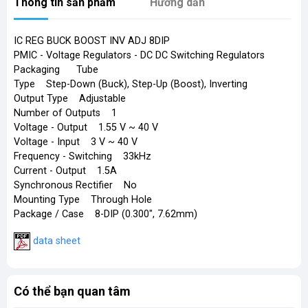
Thông tin sản phẩm
Hướng dẫn
IC REG BUCK BOOST INV ADJ 8DIP
PMIC - Voltage Regulators - DC DC Switching Regulators
Packaging Tube
Type Step-Down (Buck), Step-Up (Boost), Inverting
Output Type Adjustable
Number of Outputs 1
Voltage - Output 1.55 V ~ 40 V
Voltage - Input 3 V ~ 40 V
Frequency - Switching 33kHz
Current - Output 1.5A
Synchronous Rectifier No
Mounting Type Through Hole
Package / Case 8-DIP (0.300", 7.62mm)
data sheet
Có thể bạn quan tâm