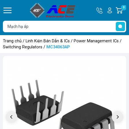
Hotline
Tài
0
G
0932
khoản
h
Hello,
T
762514
Khách
t
Trang chủ
/
Linh Kiện Bán Dẫn & ICs
/
Power Management ICs
/
Switching Regulators
/
MC34063AP