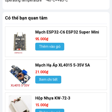
operating temperature -40ºC~+85ºC
Có thể bạn quan tâm
Mạch ESP32-C6 ESP32 Super Mini
95.000₫
Thêm vào giỏ
Mạch Hạ Áp XL4015 5-35V 5A
21.000₫
Xem chi tiết
Hộp Nhựa KW-72-3
15.000₫