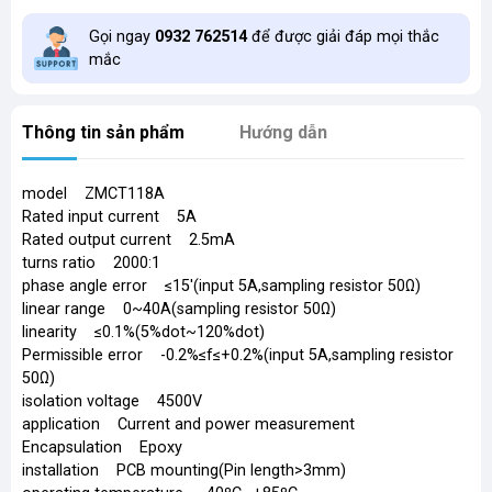
Gọi ngay
0932 762514
để được giải đáp mọi thắc
mắc
Thông tin sản phẩm
Hướng dẫn
model ZMCT118A
Rated input current 5A
Rated output current 2.5mA
turns ratio 2000:1
phase angle error ≤15'(input 5A,sampling resistor 50Ω)
linear range 0~40A(sampling resistor 50Ω)
linearity ≤0.1%(5%dot~120%dot)
Permissible error -0.2%≤f≤+0.2%(input 5A,sampling resistor
50Ω)
isolation voltage 4500V
application Current and power measurement
Encapsulation Epoxy
installation PCB mounting(Pin length>3mm)