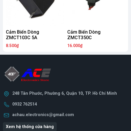
Cảm Biến Dòng
Cảm Biến Dòng
C
ZMCT103C 5A
ZMCT350C
8.500₫
16.000₫
8
248 Tân Phước, Phường 6, Quận 10, TP. Hồ Chí Minh
0932 762514
achau.electronics@gmail.com
Xem hệ thống cửa hàng