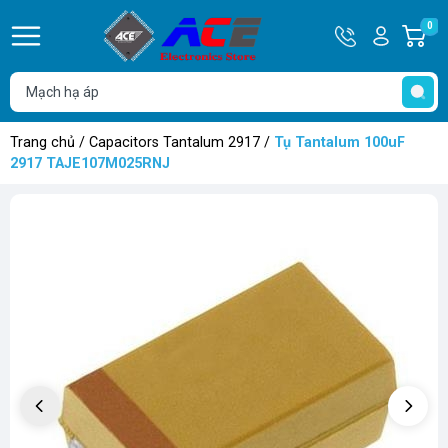
Hotline
Tài
0
G
0932
khoản
h
Hello,
T
762514
Khách
t
Trang chủ
/
Capacitors Tantalum 2917
/
Tụ Tantalum 100uF
2917 TAJE107M025RNJ