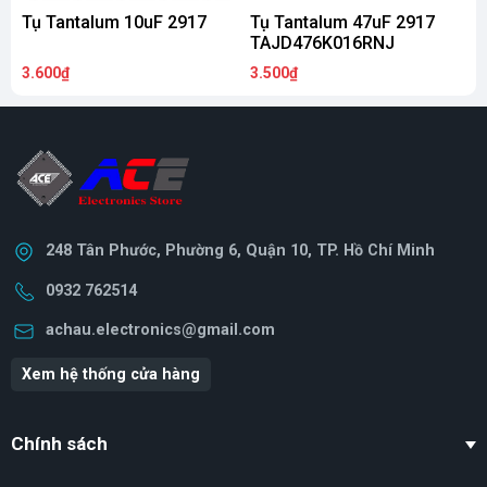
Tụ Tantalum 10uF 2917
Tụ Tantalum 47uF 2917
T
TAJD476K016RNJ
3.600₫
3.500₫
8
248 Tân Phước, Phường 6, Quận 10, TP. Hồ Chí Minh
0932 762514
achau.electronics@gmail.com
Xem hệ thống cửa hàng
Chính sách