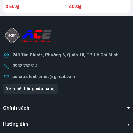
3.500₫
8.000₫
1
248 Tân Phước, Phường 6, Quận 10, TP. Hồ Chí Minh
0932 762514
achau.electronics@gmail.com
Xem hệ thống cửa hàng
Chính sách
Hướng dẫn