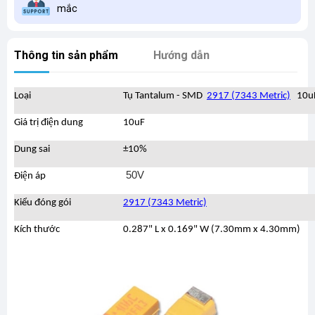
mắc
Thông tin sản phẩm
Hướng dẫn
Loại
Tụ Tantalum - SMD
2917 (7343 Metric)
10
u
Giá trị điện dung
10uF
Dung sai
±10%
50V
Điện áp
Kiểu đóng gói
2917 (7343 Metric)
Kích thước
0.287" L x 0.169" W (7.30mm x 4.30mm)