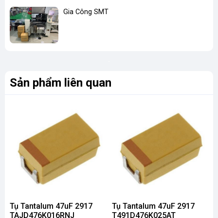
Gia Công SMT
Sản phẩm liên quan
Tụ Tantalum 47uF 2917
Tụ Tantalum 47uF 2917
T
TAJD476K016RNJ
T491D476K025AT