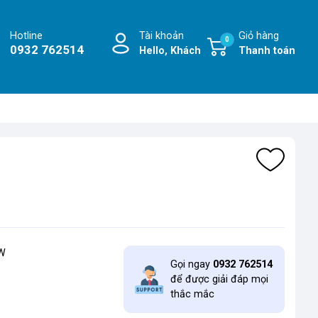
Hotline
Tài khoản
Giỏ hàng
0
0932 762514
Hello, Khách
Thanh toán
%
0W
Gọi ngay
0932 762514
để được giải đáp mọi
thắc mắc