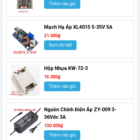
Thêm vào giỏ
Mạch Hạ Áp XL4015 5-35V 5A
21.000₫
Xem chi tiết
Hộp Nhựa KW-72-3
15.000₫
Thêm vào giỏ
Nguồn Chỉnh Điện Áp ZY-009 3-
36Vdc 3A
130.000₫
Thêm vào giỏ