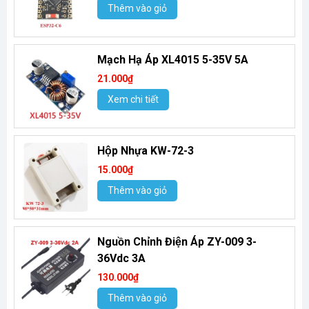
Thêm vào giỏ
Mạch Hạ Áp XL4015 5-35V 5A
21.000₫
Xem chi tiết
Hộp Nhựa KW-72-3
15.000₫
Thêm vào giỏ
Nguồn Chỉnh Điện Áp ZY-009 3-
36Vdc 3A
130.000₫
Thêm vào giỏ