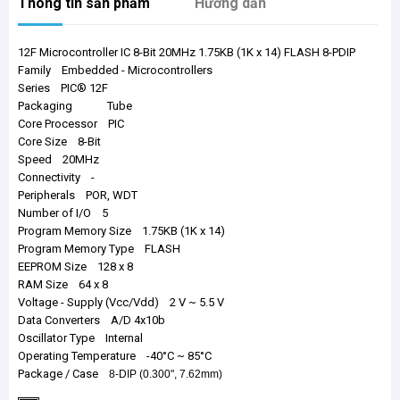
Thông tin sản phẩm
Hướng dẫn
12F Microcontroller IC 8-Bit 20MHz 1.75KB (1K x 14) FLASH 8-PDIP
Family Embedded - Microcontrollers
Series PIC® 12F
Packaging Tube
Core Processor PIC
Core Size 8-Bit
Speed 20MHz
Connectivity -
Peripherals POR, WDT
Number of I/O 5
Program Memory Size 1.75KB (1K x 14)
Program Memory Type FLASH
EEPROM Size 128 x 8
RAM Size 64 x 8
Voltage - Supply (Vcc/Vdd) 2 V ~ 5.5 V
Data Converters A/D 4x10b
Oscillator Type Internal
Operating Temperature -40°C ~ 85°C
Package / Case
8-DIP (0.300", 7.62mm)