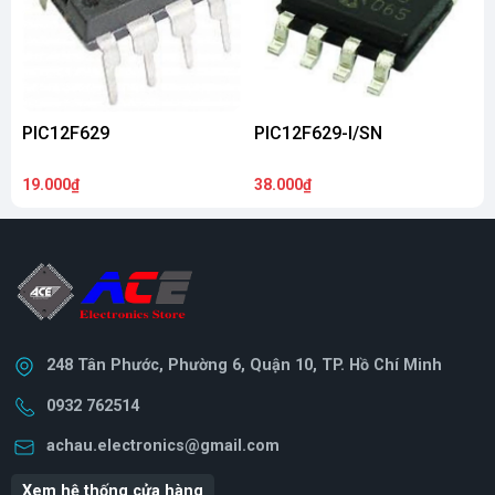
PIC12F629
PIC12F629-I/SN
19.000₫
38.000₫
2
248 Tân Phước, Phường 6, Quận 10, TP. Hồ Chí Minh
0932 762514
achau.electronics@gmail.com
Xem hệ thống cửa hàng