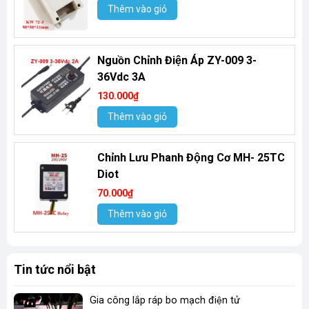
Thêm vào giỏ
Nguồn Chỉnh Điện Áp ZY-009 3-
36Vdc 3A
130.000₫
Thêm vào giỏ
Chỉnh Lưu Phanh Động Cơ MH- 25TC
Diot
70.000₫
Thêm vào giỏ
Tin tức nổi bật
Gia công lắp ráp bo mạch điện tử