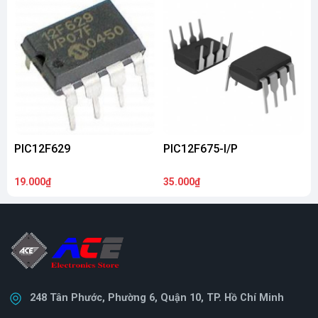
PIC12F629
PIC12F675-I/P
19.000₫
35.000₫
2
248 Tân Phước, Phường 6, Quận 10, TP. Hồ Chí Minh