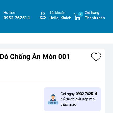
Hotline
Tài khoản
Giỏ hàng
0
0932 762514
Hello, Khách
Thanh toán
u Dò Chống Ăn Mòn 001
Gọi ngay
0932 762514
để được giải đáp mọi
thắc mắc