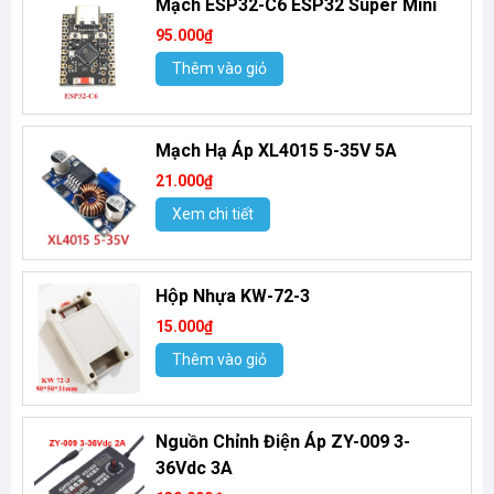
Mạch ESP32-C6 ESP32 Super Mini
95.000₫
Thêm vào giỏ
Mạch Hạ Áp XL4015 5-35V 5A
21.000₫
Xem chi tiết
Hộp Nhựa KW-72-3
15.000₫
Thêm vào giỏ
Nguồn Chỉnh Điện Áp ZY-009 3-
36Vdc 3A