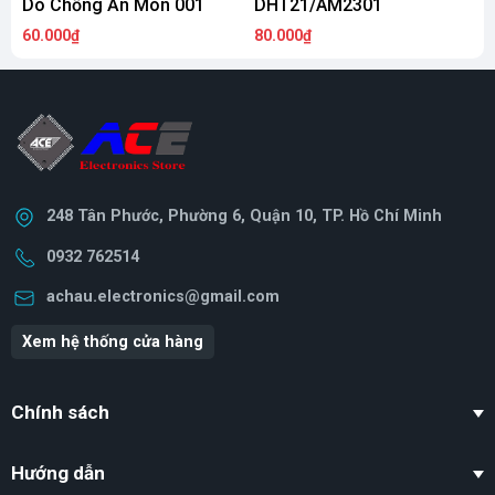
Dò Chống Ăn Mòn 001
DHT21/AM2301
60.000₫
80.000₫
L
248 Tân Phước, Phường 6, Quận 10, TP. Hồ Chí Minh
0932 762514
achau.electronics@gmail.com
Xem hệ thống cửa hàng
Chính sách
Hướng dẫn