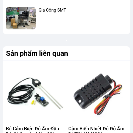
Gia Công SMT
Sản phẩm liên quan
Bộ Cảm Biến Độ Ẩm Đầu
Cảm Biến Nhiệt Độ Độ Ẩm
C