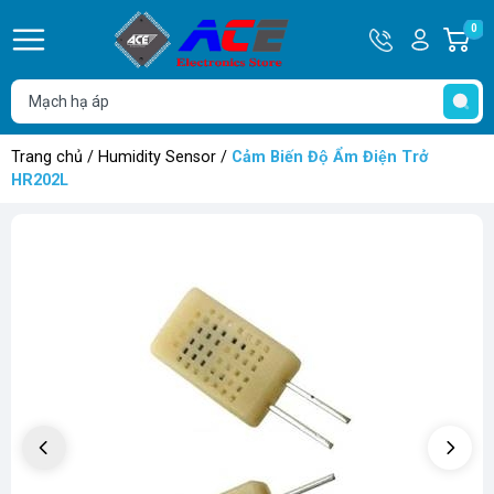
Hotline
Tài
0
G
0932
khoản
h
Hello,
T
762514
Khách
t
Trang chủ
/
Humidity Sensor
/
Cảm Biến Độ Ẩm Điện Trở
HR202L