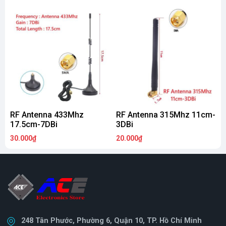
RF Antenna 433Mhz
RF Antenna 315Mhz 11cm-
M
17.5cm-7DBi
3DBi
30.000₫
20.000₫
2
248 Tân Phước, Phường 6, Quận 10, TP. Hồ Chí Minh