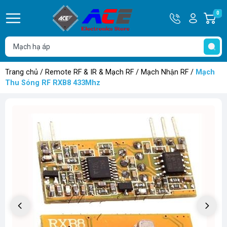
Hotline
Tài
0
G
0932
khoản
h
Hello,
T
762514
Khách
t
Trang chủ
/
Remote RF & IR & Mạch RF
/
Mạch Nhận RF
/
Mạch
Thu Sóng RF RXB8 433Mhz