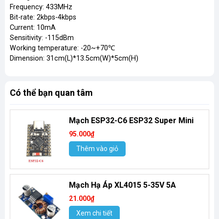
Frequency: 433MHz
Bit-rate: 2kbps-4kbps
Current: 10mA
Sensitivity: -115dBm
Working temperature: -20~+70℃
Dimension: 31cm(L)*13.5cm(W)*5cm(H)
Có thể bạn quan tâm
Mạch ESP32-C6 ESP32 Super Mini
95.000₫
Thêm vào giỏ
Mạch Hạ Áp XL4015 5-35V 5A
21.000₫
Xem chi tiết