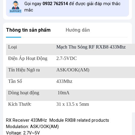
Gọi ngay
0932 762514
để được giải đáp mọi thắc
mắc
Thông tin sản phẩm
Hướng dẫn
Loại
Mạch Thu Sóng RF RXB8 433Mhz
Điện Áp Hoạt Động
2.7-5VDC
Tín Hiệu Ngõ ra
ASK/OOK(AM)
Tần Số
433Mhz
Dòng hoạt động
10mA
Kích Thước
31 x 13.5 x 5mm
RX Receiver 433MHz Module RXB8 related products
Modulation: ASK/OOK(AM)
Voltage: 2.7V~5V