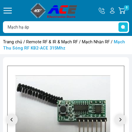
Hotline
Tài
0
G
0932
khoản
h
Hello,
T
762514
Khách
t
Trang chủ
/
Remote RF & IR & Mạch RF
/
Mạch Nhận RF
/
Mạch
Thu Sóng RF KB2-ACE 315Mhz