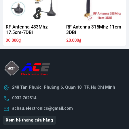
RF Antenna 433Mhz
RF Antenna 315Mhz 11cm-
M
17.5cm-7DBi
3DBi
30.000₫
20.000₫
2
248 Tân Phước, Phường 6, Quận 10, TP. Hồ Chí Minh
0932 762514
achau.electronics@gmail.com
Xem hệ thống cửa hàng