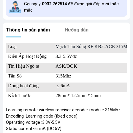
Gọi ngay
0932 762514
để được giải đáp mọi thắc
mắc
Thông tin sản phẩm
Hướng dẫn
Loại
Mạch Thu Sóng RF KB2-ACE 315Mhz
Điện Áp Hoạt Động
3.3-5.5Vdc
Tín Hiệu Ngõ ra
ASK/OOK
Tần Số
315Mhz
Dòng hoạt động
≤ 6mA
Kích Thước
28mm* 12.5mm * 5mm
Learning remote wireless receiver decoder module 315Mhz
Encoding: Learning code (fixed code)
Operating voltage :3.3V-5.5V
Static current:≤6 mA (DC 5V)