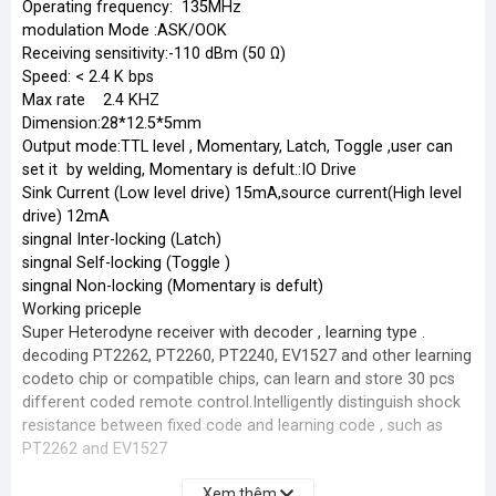
Operating frequency: 135MHz
modulation Mode :ASK/OOK
Receiving sensitivity:-110 dBm (50 Ω)
Speed: < 2.4 K bps
Max rate 2.4 KHZ
Dimension:28*12.5*5mm
Output mode:TTL level , Momentary, Latch, Toggle ,user can
set it by welding, Momentary is defult.:IO Drive
Sink Current (Low level drive) 15mA,source current(High level
drive) 12mA
singnal Inter-locking (Latch)
singnal Self-locking (Toggle )
singnal Non-locking (Momentary is defult)
Working priceple
Super Heterodyne receiver with decoder , learning type .
decoding PT2262, PT2260, PT2240, EV1527 and other learning
codeto chip or compatible chips, can learn and store 30 pcs
different coded remote control.Intelligently distinguish shock
resistance between fixed code and learning code , such as
PT2262 and EV1527
Xem thêm