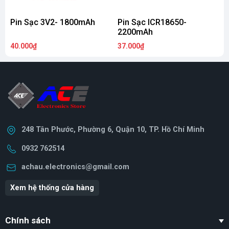
Pin Sạc 3V2- 1800mAh
Pin Sạc ICR18650-
2200mAh
40.000₫
37.000₫
6
248 Tân Phước, Phường 6, Quận 10, TP. Hồ Chí Minh
0932 762514
achau.electronics@gmail.com
Xem hệ thống cửa hàng
Chính sách