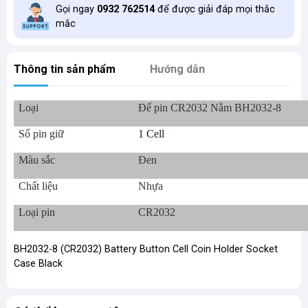
Gọi ngay
0932 762514
để được giải đáp mọi thắc
mắc
Thông tin sản phẩm
Hướng dẫn
Loại
Đế pin CR2032 Nằm BH2032-8
Số pin giữ
1 Cell
Màu sắc
Đen
Chất liệu
Nhựa
Loại pin
CR2032
BH2032-8 (CR2032) Battery Button Cell Coin Holder Socket
Case Black