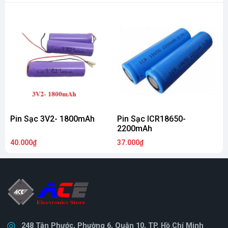
Pin Sạc 3V2- 1800mAh
Pin Sạc ICR18650-
P
2200mAh
40.000₫
37.000₫
7
248 Tân Phước, Phường 6, Quận 10, TP. Hồ Chí Minh