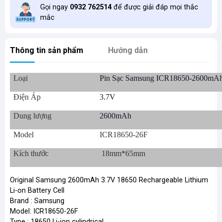
Gọi ngay
0932 762514
để được giải đáp mọi thắc
mắc
Thông tin sản phẩm
Hướng dẫn
Loại
Pin Sạc Samsung ICR18650-2600mA
Điện Áp
3.7V
Dung lượng
2600mAh
Model
ICR18650-26F
Kích thước
18mm*65mm
Original Samsung 2600mAh 3.7V 18650 Rechargeable Lithium
Li-on Battery Cell
Brand : Samsung
Model: ICR18650-26F
Type : 18650 Li-ion cylindrical