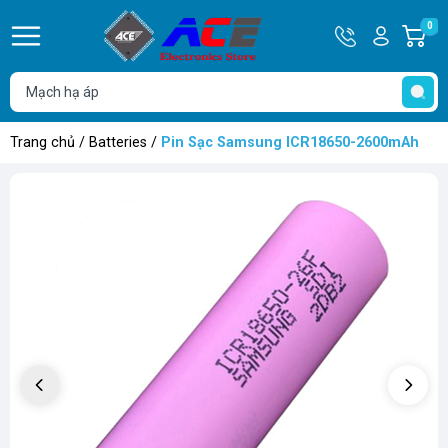
Hotline
Tài
0
G
0932
khoản
h
Hello,
T
762514
Khách
t
Trang chủ
/
Batteries
/
Pin Sạc Samsung ICR18650-2600mAh