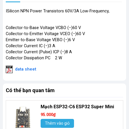
ISilicon NPN Power Transistors 60V/3A Low-Frequency,
Collector-to-Base Voltage VCBO (−)60 V
Collector-to-Emitter Voltage VCEO (−)60 V
Emitter-to-Base Voltage VEBO (−)6 V
Collector Current IC (−)3 A
Collector Current (Pulse) ICP (−)8 A
Collector Dissipation PC 2 W
​
data sheet
Có thể bạn quan tâm
Mạch ESP32-C6 ESP32 Super Mini
95.000₫
Thêm vào giỏ