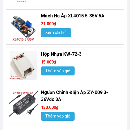
Mạch Hạ Áp XL4015 5-35V 5A
21.000₫
Xem chi tiết
Hộp Nhựa KW-72-3
15.000₫
Thêm vào giỏ
Nguồn Chỉnh Điện Áp ZY-009 3-
36Vdc 3A
130.000₫
Thêm vào giỏ