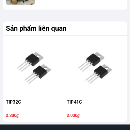
Sản phẩm liên quan
TIP32C
TIP41C
3.800₫
3.000₫
6