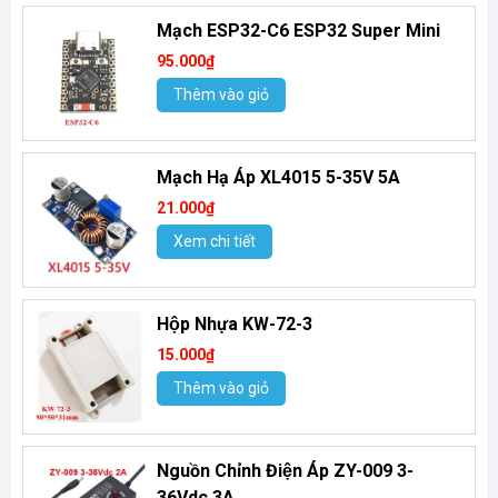
Mạch ESP32-C6 ESP32 Super Mini
95.000₫
Thêm vào giỏ
Mạch Hạ Áp XL4015 5-35V 5A
21.000₫
Xem chi tiết
Hộp Nhựa KW-72-3
15.000₫
Thêm vào giỏ
Nguồn Chỉnh Điện Áp ZY-009 3-
36Vdc 3A