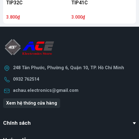
TIP32C
TIP41C
3.800₫
3.000₫
6
248 Tân Phước, Phường 6, Quận 10, TP. Hồ Chí Minh
0932 762514
achau.electronics@gmail.com
Xem hệ thống cửa hàng
Chính sách