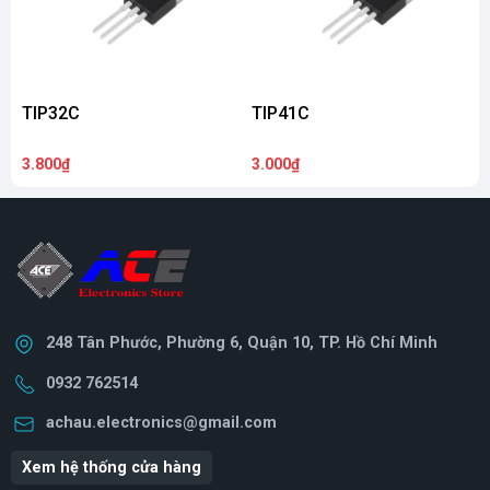
TIP32C
TIP41C
3.800₫
3.000₫
6
248 Tân Phước, Phường 6, Quận 10, TP. Hồ Chí Minh
0932 762514
achau.electronics@gmail.com
Xem hệ thống cửa hàng