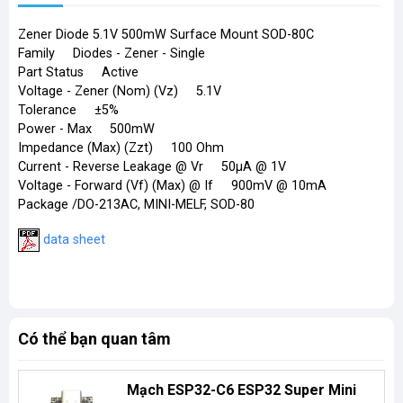
Zener Diode 5.1V 500mW Surface Mount SOD-80C
Family Diodes - Zener - Single
Part Status Active
Voltage - Zener (Nom) (Vz) 5.1V
Tolerance ±5%
Power - Max 500mW
Impedance (Max) (Zzt) 100 Ohm
Current - Reverse Leakage @ Vr 50µA @ 1V
Voltage - Forward (Vf) (Max) @ If 900mV @ 10mA
Package /DO-213AC, MINI-MELF, SOD-80
​
data sheet
Có thể bạn quan tâm
Mạch ESP32-C6 ESP32 Super Mini