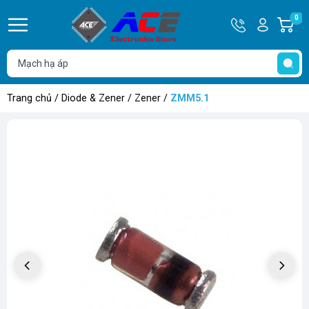
Hotline
Tài
0
G
0932
khoản
h
Hello,
T
762514
Khách
t
Trang chủ
/
Diode & Zener
/
Zener
/
ZMM5.1