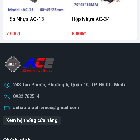
Hộp Nhựa AC-13
Hộp Nhựa AC-34
H
7.000₫
8.000₫
4
248 Tân Phước, Phường 6, Quận 10, TP. Hồ Chí Minh
0932 762514
achau.electronics@gmail.com
Xem hệ thống cửa hàng