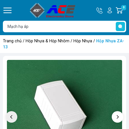
Hotline
Tài
0
G
0932
khoản
h
Hello,
T
762514
Khách
t
Trang chủ
/
Hộp Nhựa & Hộp Nhôm
/
Hộp Nhựa
/
Hộp Nhựa ZA-
13