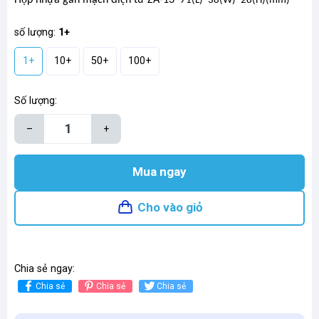
71(L)*38(W)*28(H)(mm)
số lượng:
1+
1+
10+
50+
100+
Số lượng:
–
+
Mua ngay
Cho vào giỏ
Chia sẻ ngay:
Chia sẻ
Chia sẻ
Chia sẻ