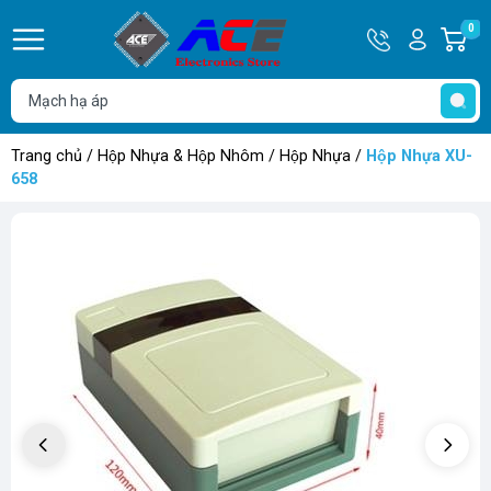
Hotline
Tài
0
G
0932
khoản
h
Hello,
T
762514
Khách
t
Trang chủ
/
Hộp Nhựa & Hộp Nhôm
/
Hộp Nhựa
/
Hộp Nhựa XU-
658