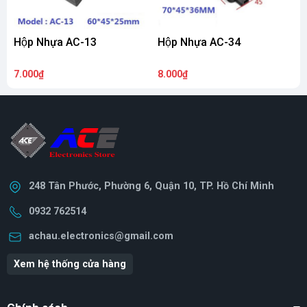
Hộp Nhựa AC-13
Hộp Nhựa AC-34
H
7.000₫
8.000₫
4
248 Tân Phước, Phường 6, Quận 10, TP. Hồ Chí Minh
0932 762514
achau.electronics@gmail.com
Xem hệ thống cửa hàng