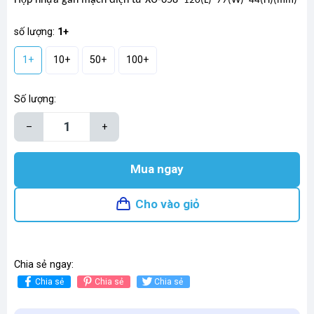
120(L)*77(W)*44(H)(mm)
số lượng:
1+
1+
10+
50+
100+
Số lượng:
–
+
Mua ngay
Cho vào giỏ
Chia sẻ ngay:
Chia sẻ
Chia sẻ
Chia sẻ