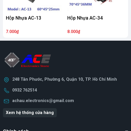
Hộp Nhựa AC-13
Hộp Nhựa AC-34
H
7.000₫
8.000₫
4
248 Tân Phước, Phường 6, Quận 10, TP. Hồ Chí Minh
0932 762514
achau.electronics@gmail.com
Xem hệ thống cửa hàng