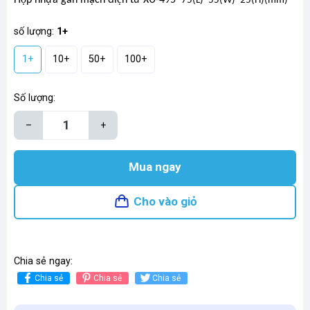
75(L)*55(W)*25(H)(mm)
số lượng:
1+
1+
10+
50+
100+
Số lượng:
–
+
Mua ngay
Cho vào giỏ
Chia sẻ ngay:
Chia sẻ
Chia sẻ
Chia sẻ