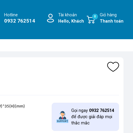
Hotline
Tài khoản
Giỏ hàng
0
0932 762514
Hello, Khách
Thanh toán
W)*35(H)(mm)
Gọi ngay
0932 762514
để được giải đáp mọi
thắc mắc