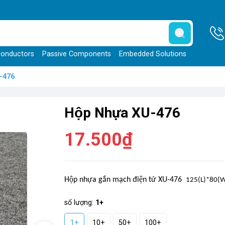
onductors
Passive Components
Embedded Solutions
U-476
Hộp Nhựa XU-476
17.500₫
Hộp nhựa gắn mạch điện tử XU-476
125(L)*80(
số lượng:
1+
1+
10+
50+
100+