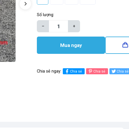
Số lượng:
–
+
Mua ngay
Chia sẻ ngay:
Chia sẻ
Chia sẻ
Chia sẻ