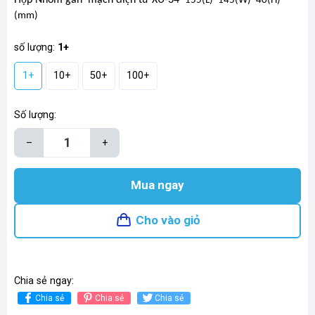
155(L)*145(W)*40(H)
(mm)
số lượng:
1+
1+
10+
50+
100+
Số lượng:
–
+
Mua ngay
Cho vào giỏ
Chia sẻ ngay:
Chia sẻ
Chia sẻ
Chia sẻ