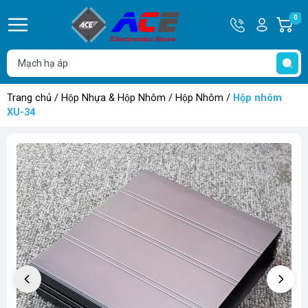
Hotline
Tài
0
G
0932
khoản
h
Hello,
T
762514
Khách
t
Trang chủ
/
Hộp Nhựa & Hộp Nhôm
/
Hộp Nhôm
/
Hộp nhôm
XU-34