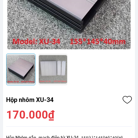
Hộp nhôm XU-34
170.000₫
Hộp Nhôm gắn mạch điện tử XU-34