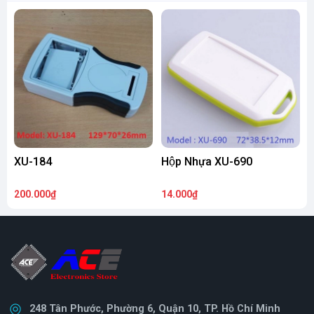
XU-184
Hộp Nhựa XU-690
200.000₫
14.000₫
1
248 Tân Phước, Phường 6, Quận 10, TP. Hồ Chí Minh