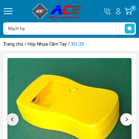
Hotline
Tài
0
G
0932
khoản
h
Hello,
T
762514
Khách
t
Trang chủ
/
Hộp Nhựa Cầm Tay
/
XU-25