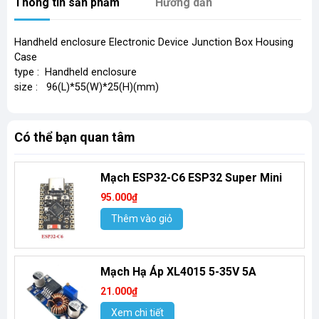
Thông tin sản phẩm
Hướng dẫn
Handheld enclosure Electronic Device Junction Box Housing
Case
type : Handheld enclosure
size : 96(L)*55(W)*25(H)(mm)
Có thể bạn quan tâm
Mạch ESP32-C6 ESP32 Super Mini
95.000₫
Thêm vào giỏ
Mạch Hạ Áp XL4015 5-35V 5A
21.000₫
Xem chi tiết