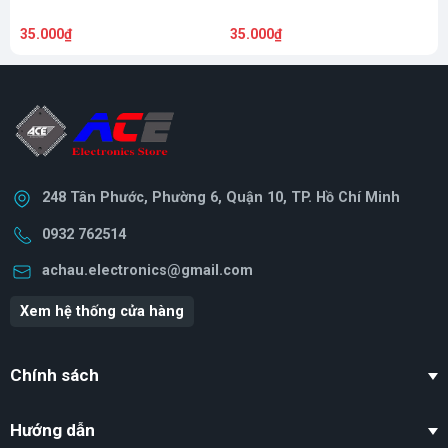
35.000₫
35.000₫
2
248 Tân Phước, Phường 6, Quận 10, TP. Hồ Chí Minh
0932 762514
achau.electronics@gmail.com
Xem hệ thống cửa hàng
Chính sách
Hướng dẫn