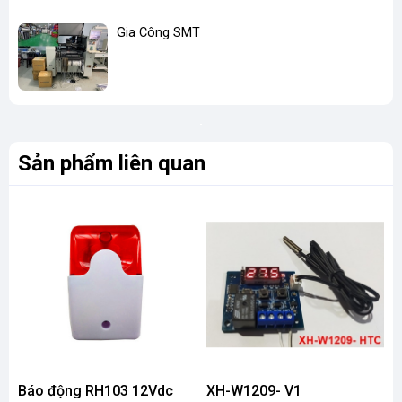
Gia Công SMT
Sản phẩm liên quan
Báo động RH103 12Vdc
XH-W1209- V1
V