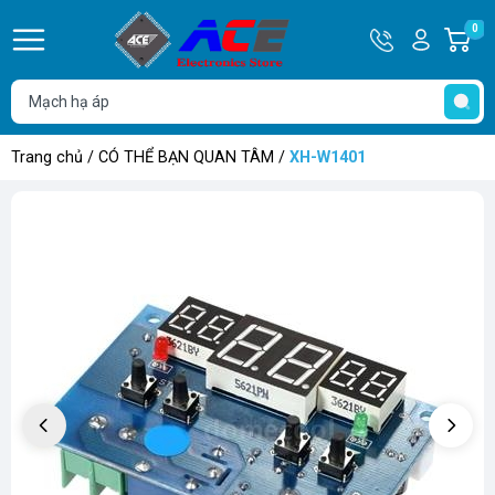
Hotline
Tài
0
G
0932
khoản
h
Hello,
T
762514
Khách
t
Trang chủ
/
CÓ THỂ BẠN QUAN TÂM
/
XH-W1401