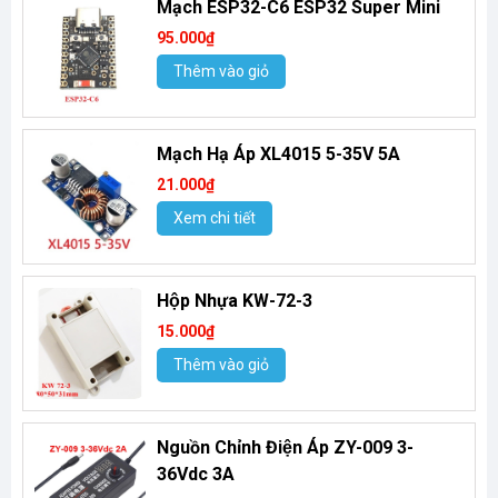
Mạch ESP32-C6 ESP32 Super Mini
95.000₫
Thêm vào giỏ
Mạch Hạ Áp XL4015 5-35V 5A
21.000₫
Xem chi tiết
Hộp Nhựa KW-72-3
15.000₫
Thêm vào giỏ
Nguồn Chỉnh Điện Áp ZY-009 3-
36Vdc 3A