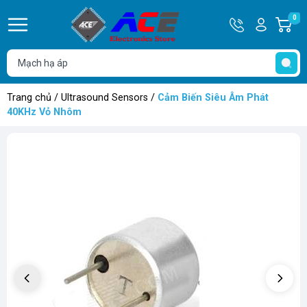
Hotline
Tài
0
G
0932
khoản
h
Hello,
T
762514
Khách
t
Trang chủ
/
Ultrasound Sensors
/
Cảm Biến Siêu Âm Phát
40KHz Vỏ Nhôm