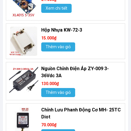
Xem chi tiết
Hộp Nhựa KW-72-3
15.000₫
Thêm vào giỏ
Nguồn Chỉnh Điện Áp ZY-009 3-
36Vdc 3A
130.000₫
Thêm vào giỏ
Chỉnh Lưu Phanh Động Cơ MH- 25TC
Diot
70.000₫