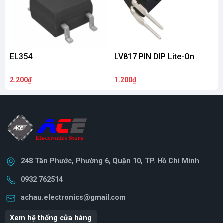
EL354
LV817 PIN DIP Lite-On
E
2.200₫
1.200₫
1
248 Tân Phước, Phường 6, Quận 10, TP. Hồ Chí Minh
0932 762514
achau.electronics@gmail.com
Xem hệ thống cửa hàng