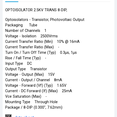
OPTOISOLATOR 2.5KV TRANS 8-DIP,
Optoisolators - Transistor, Photovoltaic Output
Packaging Tube
Number of Channels 1
Voltage - Isolation 2500Vrms
Current Transfer Ratio (Min) 10% @ 16mA
Current Transfer Ratio (Max) -
Turn On / Turn Off Time (Typ) 0.3µs, 1µs
Rise / Fall Time (Typ) -
Input Type DC
Output Type Transistor
Voltage - Output (Max) 15V
Current - Output / Channel 8mA
Voltage - Forward (Vf) (Typ) 1.65V
Current - DC Forward (If) (Max) 25mA
Vce Saturation (Max) -
Mounting Type Through Hole
Package / 8-DIP (0.300", 7.62mm)