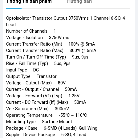
Thông tin sản phẩm
Hướng dẫn
Optoisolator Transistor Output 3750Vrms 1 Channel 6-SO, 4
Lead
Number of Channels 1
Voltage - Isolation 3750Vrms
Current Transfer Ratio (Min) 100% @ 5mA
Current Transfer Ratio (Max) 300% @ 5mA
Turn On / Turn Off Time (Typ) 9µs, 9µs
Rise / Fall Time (Typ) 5µs, 9µs
Input Type DC
Output Type Transistor
Voltage - Output (Max) 80V
Current - Output / Channel 50mA
Voltage - Forward (Vf) (Typ) 1.25V
Current - DC Forward (If) (Max) 50mA
Vce Saturation (Max) 300mV
Operating Temperature -55°C ~ 110°C
Mounting Type Surface Mount
Package / Case 6-SMD (4 Leads), Gull Wing
Supplier Device Package 6-SO, 4 Lead