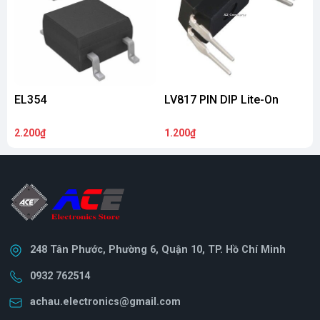
EL354
LV817 PIN DIP Lite-On
E
2.200₫
1.200₫
1
248 Tân Phước, Phường 6, Quận 10, TP. Hồ Chí Minh
0932 762514
achau.electronics@gmail.com