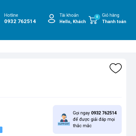
Hotline
Tài khoản
Giỏ hàng
0
0932 762514
Hello, Khách
Thanh toán
Gọi ngay
0932 762514
để được giải đáp mọi
thắc mắc