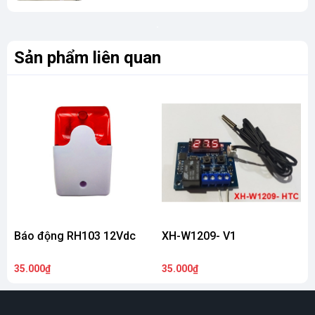
Sản phẩm liên quan
Báo động RH103 12Vdc
XH-W1209- V1
V
35.000₫
35.000₫
2