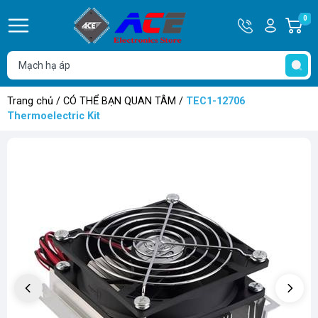
Hotline
Tài
0
G
0932
khoản
h
Hello,
T
762514
Khách
t
Trang chủ
/
CÓ THỂ BẠN QUAN TÂM
/
TEC1-12706
Thermoelectric Kit