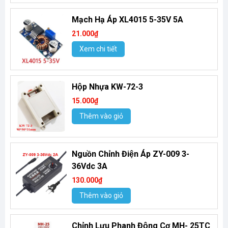
Mạch Hạ Áp XL4015 5-35V 5A
21.000₫
Xem chi tiết
Hộp Nhựa KW-72-3
15.000₫
Thêm vào giỏ
Nguồn Chỉnh Điện Áp ZY-009 3-
36Vdc 3A
130.000₫
Thêm vào giỏ
Chỉnh Lưu Phanh Động Cơ MH- 25TC